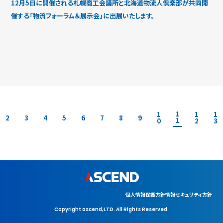
12月5日に開催される札幌商工会議所と北海道物流人倶楽部が共同開
催する「物流フォーラム＆展示会」に出展いたします。
1
1
1
1
2
3
4
5
6
7
8
9
1
0
2
3
個人情報保護方針
情報セキュリティ方針
Copyright ascend,LTD. All Rights Reserved.