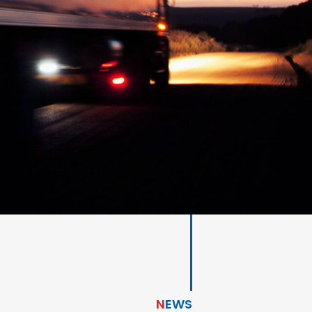
N
EWS