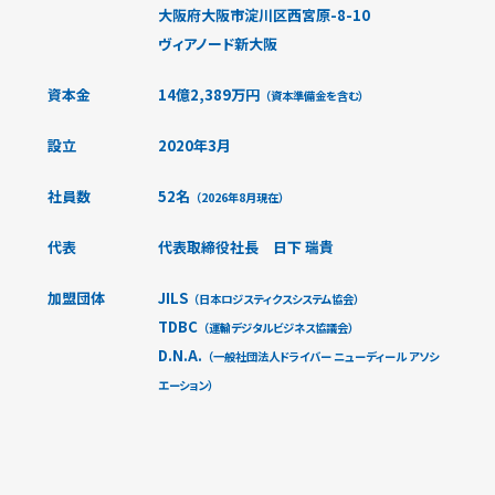
大阪府大阪市淀川区西宮原-8-10
ヴィアノード新大阪
資本金
14億2,389万円
（資本準備金を含む）
設立
2020年3月
社員数
52名
（2026年8月現在）
代表
代表取締役社長 日下 瑞貴
加盟団体
JILS
（日本ロジスティクスシステム協会）
TDBC
（運輸デジタルビジネス協議会）
D.N.A.
（一般社団法人ドライバー ニューディール アソシ
エーション）