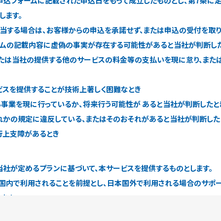
申込フォームに記載された申込日をもって成立したものとし、第7条に
します。
該当する場合は、お客様からの申込を承諾せず、または申込の受付を取り
ォームの記載内容に虚偽の事実が存在する可能性があると当社が判断し
スまたは当社の提供する他のサービスの料金等の支払いを現に怠り、ま
ービスを提供することが技術上著しく困難なとき
する事業を現に行っているか、将来行う可能性が あると当社が判断したと
ずれかの規定に違反している、またはそのおそれがあると当社が判断した
遂行上支障があるとき
当社が定めるプランに基づいて、本サービスを提供するものとします。
本国内で利用されることを前提とし、日本国外で利用される場合のサポ
ます。